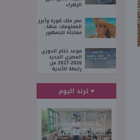
الزهراء
عمر ملك قورة وأبرز
المعلومات عنها..
مفاجأة للجمهور
موعد ختام الدوري
المصري الجديد
2026-2027 من
رابطة الأندية
♥ ترند اليوم
رابط نتيجة ثالثة إعدادي
برقم الجلوس والاسم
الإسكندرية 2026 الدور
الثاني