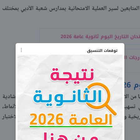
متابعين لسير العملية الامتحانية بمدارس شعبة الأدبي بمختلف
حان التاريخ اليوم ثانوية عامة 2026
توقعات التنسيق
توزيع درجات التاريخ للثانوية العامة 2026.. ميزان
20
ا من الامتحان مجيئ أسئلة كثيرة بالنص من النماذج الاسترشادية
ي تسهيل الحل ومنح أفضلية حقيقية للمتابعين لتلك الأنماط،
يخية وصياغتها بدقة تامة دون عوائق تذكر طوال ساعات الاختبار