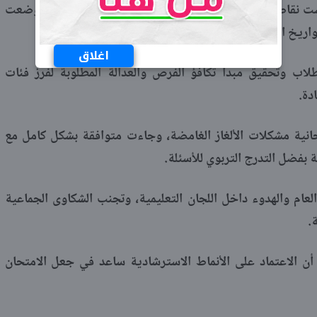
ست نقاط فنية مصنفة في مستوى عالٍ من التفكير، والتي وضعت
اريخ التاريخية.
اغلاق
طلاب وتحقيق مبدأ تكافؤ الفرص والعدالة المطلوبة لفرز فئات
دة.
انية مشكلات الألغاز الغامضة، وجاءت متوافقة بشكل كامل مع
بفضل التدرج التربوي للأسئلة.
عام والهدوء داخل اللجان التعليمية، وتجنب الشكاوى الجماعية
.
 أن الاعتماد على الأنماط الاسترشادية ساعد في جعل الامتحان