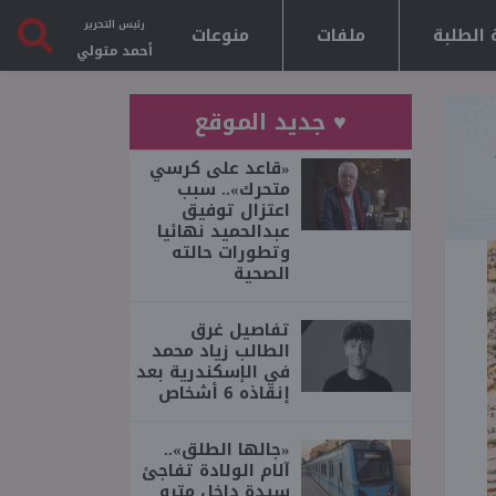
رئيس التحرير
 الطلبة
ملفات
منوعات
أحمد متولي
♥ جديد الموقع
«قاعد على كرسي
متحرك».. سبب
اعتزال توفيق
عبدالحميد نهائيا
وتطورات حالته
الصحية
تفاصيل غرق
الطالب زياد محمد
في الإسكندرية بعد
إنقاذه 6 أشخاص
«جالها الطلق»..
آلام الولادة تفاجئ
سيدة داخل مترو