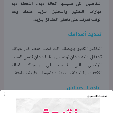
التفاصيل اللى سببتلها الحالة ديه.. اللحظة ديه
مهارات التفكير والتحليل بتزيد عندك ومع
الوقت قدرتك على تخطى المشاكل بتزيد.
تحديد أهدافك
التفكير الكتير بيوصلك إنك تحدد هدف فى حياتك
تشتغل عليه عشان توصله.. وغالبا عشان تنسى السبب
الرئيسى اللى تسبب فى وصولك لحالة
الاكتئاب.. اللحظة ديه بتزيد طموحك بطريقة ملفتة.
زيادة الإحساس
توقعات التنسيق
تجربتك بتخليك تقدر أى اهتمام.. ببساطة بتطلع
الإنسان اللى جواك.. بتخليك تبدأ تراعى مشاعر الناس