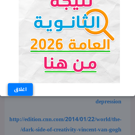
وتديهم مساحة وتسمع وتتعاطف مع اللي بيمروا
بمشاكل.. بتخليك تعيش كل لحظة فى حياتك
وتستمتع بيها كمان.. من الآخر ده نص الكوباية المليان
زى ما بيقولوا.
://psychcentral.com/blog/archives/2010/01/22/10-
good-things-about-depression/
https://www.psychologytoday.com/blog/fixing-
اغلاق
families/201301/3-good-things-about-
depression
http://edition.cnn.com/2014/01/22/world/the-
dark-side-of-creativity-vincent-van-gogh/