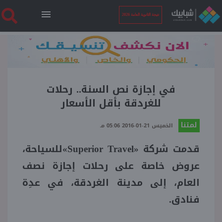
نتيجة الثانوية العامة 2026
الرئيسية
نتيجة الثانوية العامة 2026
في إجازة نص السنة.. رحلات
للغردقة بأقل الأسعار
أخبار ساخنة
لمتنا
الخميس 21-01-2016 05:06 مـ
قدمت شركة «Superior Travel»للسياحة،
فنجان قهوة
عروض خاصة على رحلات إجازة نصف
بوابة الطلبة
العام، إلى مدينة الغردقة، في عدِة
فنادق.
ملفات