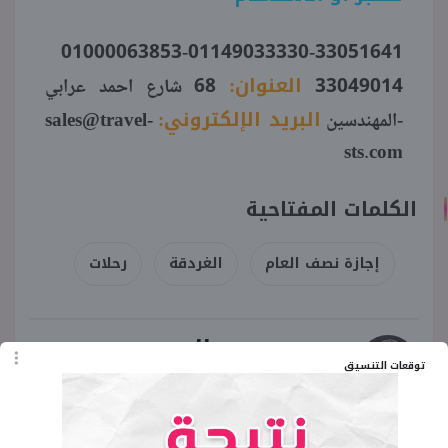
01000063853-01149033330-33051641
العنوان:
33049014
68 شارع احمد عرابي
البريد الإلكتروني:
-المهندسين
sales@travel-
sts.com
الكلمات المفتاحية
إجازة نصف العام
الغردقة
رحلات
محمود عبد الرحمن
توقعات التنسيق
صحفي مصري مهتم بالكتابة في ملف
الثقافة والأدب والموضوعات التاريخية