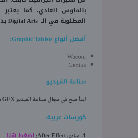
من مميزات الجرافيك تابلت: الد
بالماوس العادي، كما يعتبر 
المطلوبة في الـ Digital Arts بدون استخدام الجرافيك تابلت.
أفضل أنواع
Graphic Tablets
:
Wacom
Genius
صناعة الفيديو
ابدأ صح في مجال صناعة الفيديو GFX ببرنامج Adobe After Effect
كورسات عربية:
اضغط هنا
1- مبادئ After Effect: