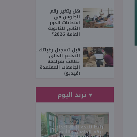
هل يتغير رقم
الجلوس فى
امتحانات الدور
الثانى للثانوية
العامة 2026؟
قبل تسجيل رغباتك..
التعليم العالي
تطالب بمراجعة
الجامعات المعتمدة
(فيديو)
♥ ترند اليوم
رابط نتيجة ثالثة إعدادي
برقم الجلوس والاسم
الإسكندرية 2026 الدور