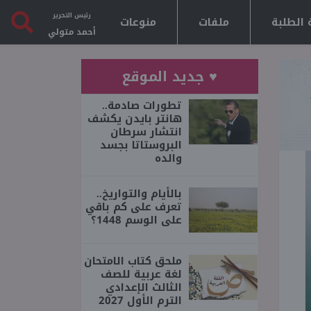
رئيس التحرير
 الطلبة
ملفات
منوعات
أحمد متولي
♥ جديد الموقع
تطورات صادمة..
هانتر بايدن يكشف
انتشار سرطان
البروستاتا بجسد
والده
بالأيام والتواريخ..
تعرف على كم باقي
على الوسم 1448؟
ملحق كتاب الامتحان
لغة عربية للصف
الثالث الإعدادي
الترم الأول 2027