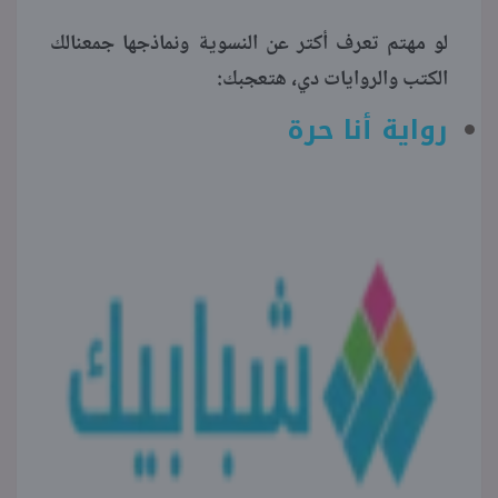
لو مهتم تعرف أكتر عن النسوية ونماذجها جمعنالك
منوعات
الكتب والروايات دي، هتعجبك:
رواية أنا حرة