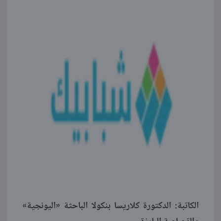
الكاتبة: الدكتورة كلاريسا بنكولا الباحثة «اليونجية»