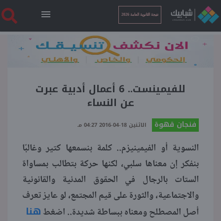
نتيجة الثانوية العامة 2026
الرئيسية
نتيجة الثانوية العامة 2026
للفيمينست.. 6 أعمال أدبية عبرت
عن النساء
أخبار ساخنة
فنجان قهوة
الاثنين 18-04-2016 04:27 مـ
النسوية أو الفيمينيزم.. كلمة بنسمعها كتير وغالبًا
فنجان قهوة
بنفكر إن معناها سلبي، لكنها حركة بتطالب بمساواة
الستات بالرجال في الحقوق المدنية والقانونية
بوابة الطلبة
والاجتماعية، والثورة على قيم المجتمع، لو عايز تعرف
هنا
ملفات
أصل المصطلح ومعناه ببساطة شديدة.. اضغط