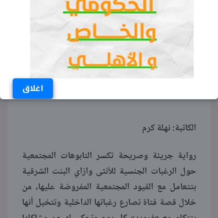
اغلاق
الكاتبة: نهلة كرم
رواية جريئة وصريحة تكسر التابوهات المجتمعية
حول الرغبات الجنسية للأنثى وازاي البنت الشرقية
بتتعامل مع القيود المجتمعية المفروضة عليها، من
خلال قصة فتاة تصارع رغباتها الداخلية وتتخيل أنها