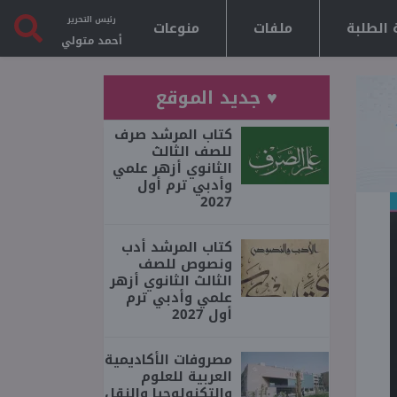
رئيس التحرير
 الطلبة
ملفات
منوعات
أحمد متولي
♥ جديد الموقع
كتاب المرشد صرف
للصف الثالث
الثانوي أزهر علمي
وأدبي ترم أول
2027
كتاب المرشد أدب
ونصوص للصف
الثالث الثانوي أزهر
علمي وأدبي ترم
أول 2027
مصروفات الأكاديمية
العربية للعلوم
والتكنولوجيا والنقل