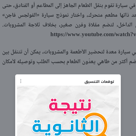
شروع في سيارة تقوم بنقل الطعام الجاهز إلى المطاعم أو الفنادق، حتى
 حد ذاتها مطعم متحرك، واختار نموذج سيارة «الفولجس فاجن»
الداخل، لتضم مقلاة وفرن صغير، بخلاف ثلاجة المشروبات.
https://www.youtube.com/watch?
سيارة معدة لتحضير الأطعمة والمشروبات، يمكن أن تتنقل بين
يضم أكثر من طاهي يعدّون الطعام بحسب الطلب وتوصيله لأمكان
توقعات التنسيق