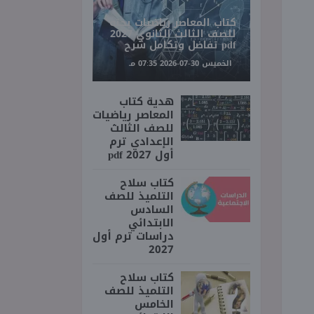
كتاب المعاصر رياضيات بحته
للصف الثالث الثانوي 2027
pdf تفاضل وتكامل شرح
الخميس 30-07-2026 07:35 مـ
هدية كتاب
المعاصر رياضيات
للصف الثالث
الإعدادي ترم
أول 2027 pdf
كتاب سلاح
التلميذ للصف
السادس
الابتدائي
دراسات ترم أول
2027
كتاب سلاح
التلميذ للصف
الخامس