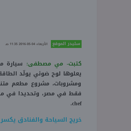
سليدر الموقع
الأربعاء 04-05-2016 11:35 صـ
كتبت- مي مصطفى:
سيارة مت
يعلوها لوح ضوئي يولّد الطاق
ومشروبات، مشروع مطعم متن
فقط في مصر، وتحديدا في من
.
chef
خريج السياحة والفنادق يكسر ا