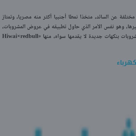
لفة عن السائد، متخذا نمطا أجنبيا أكثر منه مصريا، وتمتاز
يرها، وهو نفس الأمر الذي حاول تطبيقه في عروض المشروبات،
فزبائن «الشيف الطائر» معتادون على مشروبات بنكهات جديدة لا يقدمها سواه، منها «Hiwai×redbull
هرباء