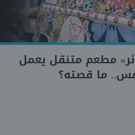
ئر» مطعم متنقل يعمل
س.. ما قصته؟