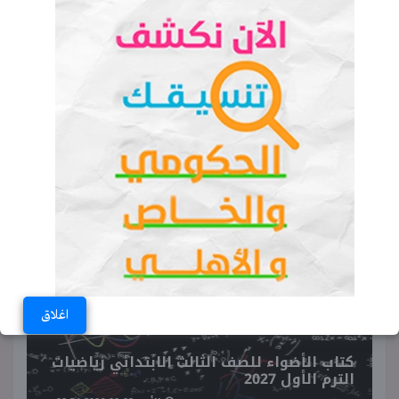
عبدالرحمن السيد عبدول يهاجم النظام
المصري.. المصريين: «أكيد إخواني»
(فيديو)
البنوك المخصصة لدفع سعر حج القرعة
2027 لجميع الفائزين
♥ ترند اليوم
اغلاق
كتاب الأضواء للصف الثالث الابتدائي رياضيات
الترم الأول 2027