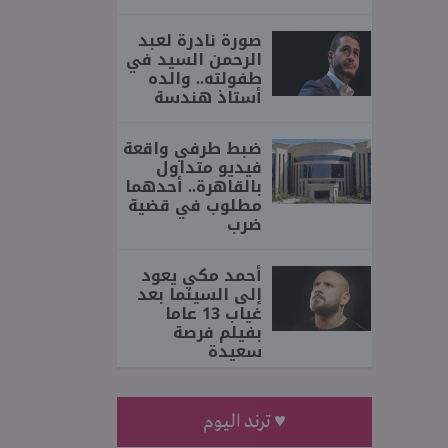
صورة نادرة لعبد
الرحمن السيد في
طفولته.. والده
أستاذ هندسة
ضبط طرفي واقعة
فيديو متداول
بالقاهرة.. أحدهما
مطلوب في قضية
ضرب
أحمد مكي يعود
إلى السينما بعد
غياب 13 عاما
بفيلم فرصة
سعيدة
♥ ترند اليوم