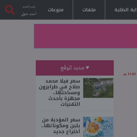
رئيس التحرير
بة الطلبة
ملفات
منوعات
أحمد متولي
♥ جديد الموقع
سعر فيلا محمد
صلاح في طرابزون
ومساحتها..
مجهزة بأحدث
التقنيات
سعر المؤدبة من
بلبن ومكوناتها..
اختراع جديد