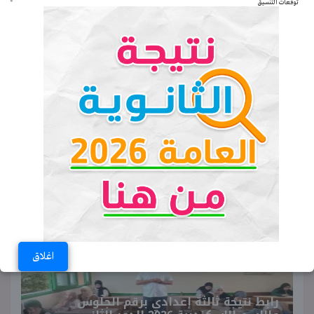
توقعات التنسيق
هل يتغير رقم الجلوس فى امتحانات
الدور الثانى للثانوية العامة 2026؟
قبل تسجيل رغباتك.. التعليم العالي
تطالب بمراجعة الجامعات المعتمدة
(فيديو)
♥ ترند اليوم
اغلاق
رابط نتيجة ثالثة إعدادي برقم الجلوس