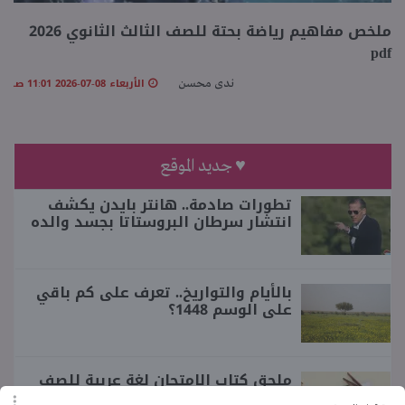
ملخص مفاهيم رياضة بحتة للصف الثالث الثانوي 2026
منوعات
pdf
الأربعاء 08-07-2026 11:01 صـ
ندى محسن
♥ جديد الموقع
تطورات صادمة.. هانتر بايدن يكشف
انتشار سرطان البروستاتا بجسد والده
بالأيام والتواريخ.. تعرف على كم باقي
على الوسم 1448؟
ملحق كتاب الامتحان لغة عربية للصف
الثالث الإعدادي الترم الأول 2027