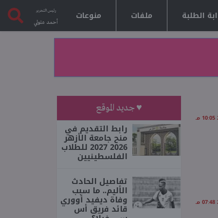
رئيس التحرير
بة الطلبة
ملفات
منوعات
أحمد متولي
♥ جديد الموقع
رابط التقديم في
منح جامعة الأزهر
2026 2027 للطلاب
الفلسطينيين
تفاصيل الحادث
الأليم.. ما سبب
وفاة ديفيد أووري
قائد فريق أس