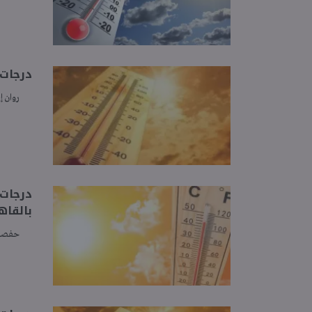
درجات الح
روان إ
بالقاه
حفصة