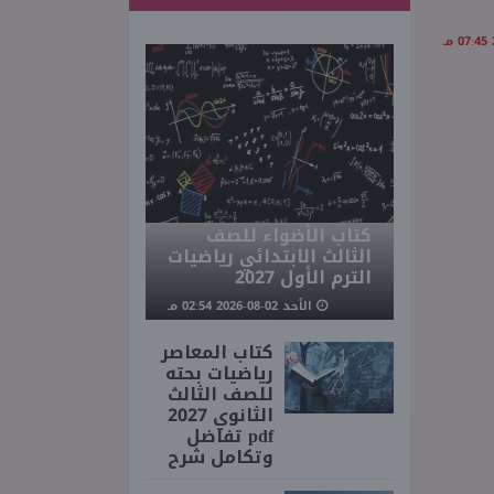
كتاب الأضواء للصف
الثالث الابتدائي رياضيات
الترم الأول 2027
الأحد 02-08-2026 02:54 مـ
كتاب المعاصر
رياضيات بحته
للصف الثالث
الثانوي 2027
pdf تفاضل
وتكامل شرح