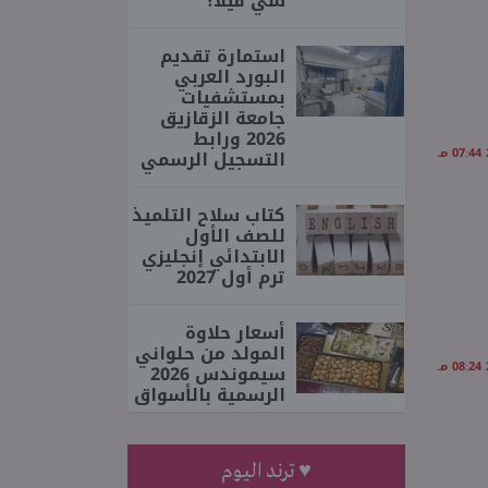
سي فيلا؟
استمارة تقديم
البورد العربي
بمستشفيات
جامعة الزقازيق
2026 ورابط
التسجيل الرسمي
كتاب سلاح التلميذ
للصف الأول
الابتدائي إنجليزي
ترم أول 2027
أسعار حلاوة
المولد من حلواني
سيموندس 2026
الرسمية بالأسواق
♥ ترند اليوم