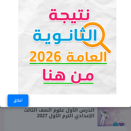
للمصريين
الثلاثاء 07-07-2026 06:36 مـ
حفصة مدحت
♥ جديد الموقع
من هو خورخي ميسي والد الأيقونة
الأرجنتينية؟
ما سبب وفاة والد ميسي الأسطورة
بالأرجنتين؟
اغلاق
الدرس الأول علوم الصف الثالث
الإعدادي الترم الأول 2027