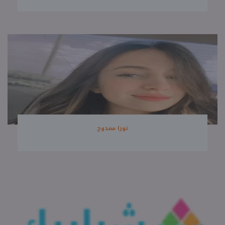
نورا ممدوح