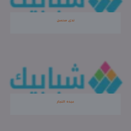
ندى محسن
عبده النجار