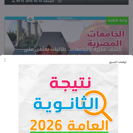
الجمعة 14-10-2016 10:15 صـ
واحة الطلبة
كشف عذرية بالجامعات.. طالبات يعلّقن على
«طلب غريب» من برلماني مصري
توقعات التنسيق
السبت 01-10-2016 11:25 صـ
واحة الطلبة
تفوّق في القرآن والمسرح والتنس.. هذا الطالب
وعده شيخ الأزهر بدراسة الطب بإنجلترا
الثلاثاء 19-07-2016 05:27 مـ