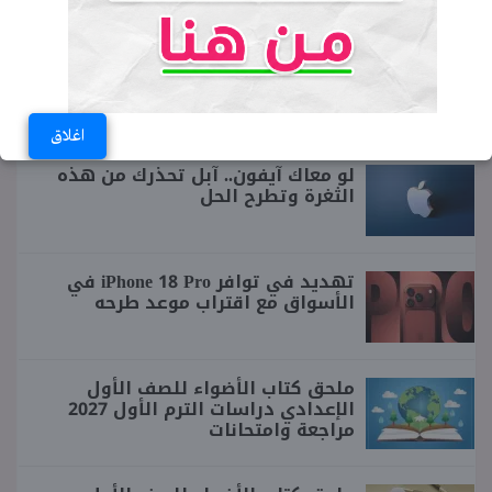
♥ جديد الموقع
اغلاق
لو معاك آيفون.. آبل تحذرك من هذه
الثغرة وتطرح الحل
تهديد في توافر iPhone 18 Pro في
الأسواق مع اقتراب موعد طرحه
ملحق كتاب الأضواء للصف الأول
الإعدادي دراسات الترم الأول 2027
مراجعة وامتحانات