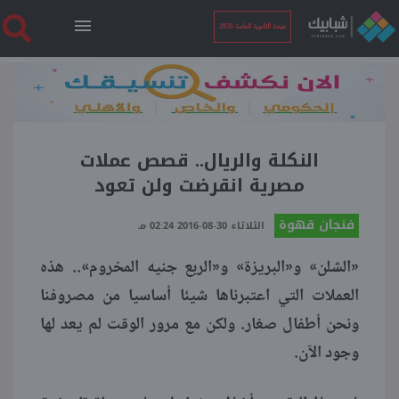
نتيجة الثانوية العامة 2026
الرئيسية
نتيجة الثانوية العامة 2026
النكلة والريال.. قصص عملات
مصرية انقرضت ولن تعود
أخبار ساخنة
فنجان قهوة
الثلاثاء 30-08-2016 02:24 مـ
«الشلن» و«البريزة» و«الربع جنيه المخروم».. هذه
فنجان قهوة
العملات التي اعتبرناها شيئا أساسيا من مصروفنا
ونحن أطفال صغار. ولكن مع مرور الوقت لم يعد لها
بوابة الطلبة
وجود الآن.
ملفات