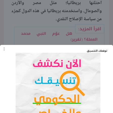
احتلتها بريطانيا؛ مثل مصر والأردن
والصومال. واستخدمته بريطانيا في هذه الدول كجزء
من سياسة الإصلاح النقدي.
اقرأ المزيد:
هل عوّم النبي محمد
العملة؟ (تقرير)
توقعات التنسيق
ومنذ صدوره حتى اختفاءه أخذ الشلن أشكالا متعددة،
ففي البداية كان يُصنع من الفضة، وكانت قيمته
تساوي قيمة الشلن الإنجليزي. ومع انخفاض قيمتها بدأ
تصنيعها من معادن أخرى مثل النحاس أو الحديد
والألومونيوم، وبعد ارتفاع أسعار هذه المعادن، ظهر
أول شلن ورقي عام 1918.
الباريزة