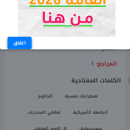
على أحد الجانبين
البعد عن التوتر
تجنب قراة الأخبار قبل النوم
عدم التفكير الكثير قبل النوم
البعد عن المخدرات
حل المشاكل المتعصية والتي تؤرق
اغلاق
الفكر.
المراجع:
1
الكلمات المفتاحية
اضطرابات نفسية
الجاثوم
الجامعة الأمريكية
تعاطي المخدرات
سعيدصادق
ِلل النوم المؤقت