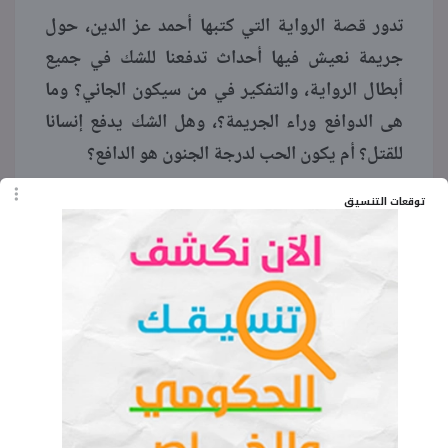
تدور قصة الرواية التي كتبها أحمد عز الدين، حول
جريمة نعيش فيها أحداث تدفعنا للشك في جميع
أبطال الرواية، والتفكير في من سيكون الجاني؟ وما
هى الدوافع وراء الجريمة؟، وهل الشك يدفع إنسانا
للقتل؟ أم يكون الحب لدرجة الجنون هو الدافع؟
توقعات التنسيق
هنا
يمكنك قراءتها أو تحميلها من
اقرأ المزيد:
عايز تبقى مثقف؟..
الموضوع سهل وفي 6 خطوات
تحت سقف واحد