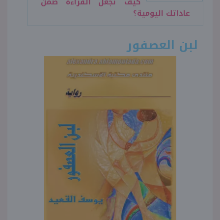
كيف تجعل القراءة ضمن
عاداتك اليومية؟
لبن العصفور