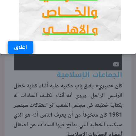
اغلاق
الجماعات الإسلامية
كان «صبري» يغلق باب مكتبه عليه أثناء كتابة خطل
الرئيس الراحل. وروى أنه أثناء تكليف السادات له
بكتابة خطبته في مجلس الشعب إثر اعتقالات سبتمبر
1981 كان متخوفاً من أن يعرف الناس أنه هو الذي
سيكتب الخطبة التي يدافع فيها السادات عن اعتقال
أعضاء الجماعات الإسلامية.