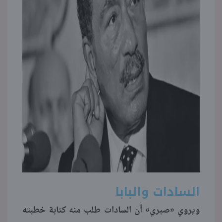
السادات والبابا
ويروي «صبري» أن السادات طلب منه كتابة خطبته