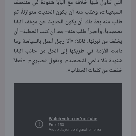
التي تناول فيها خلافه مع البابا شنودة في منتصف
السبعينات، وطلب منه أن يكون الحديث متوازناً، ثم
طلب منه بعذ ذلك أن يكون الحديث عن موقف البابا
تصعيدياً، وأخيراً طلب منه– بعد أن كتب الخطبة– أن
يخفف من نبرتها، قائلاً: «أنا رجل أعمل بالسياسة وما
دامت الأزمة في طريقها إلى الحل من جانب البابا
شنودة فلا داعي للتصعيد»، ويقول «صبري»: «فعلاً
خففت من كلمات الخطاب».