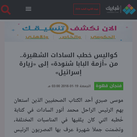
نتيجة الثانوية العامة 2026
الرئيسية
نتيجة الثانوية العامة 2026
كواليس خطب السادات الشهيرة..
من «أزمة البابا شنودة» إلى «زيارة
إسرائيل»
أخبار ساخنة
فنجان قهوة
الجمعة 19-01-2018 03:00 مـ
فنجان قهوة
موسى صبري أحد الكتاب الصحفيين الذين استعان
بهم الرئيس الراحل محمد أنور السادات في كتابة
بوابة الطلبة
خُطبه التي كان يلقيها في المناسبات المختلفة،
وتضمنت جملاً شهيرة عرف بها المصريون الرئيس
ملفات