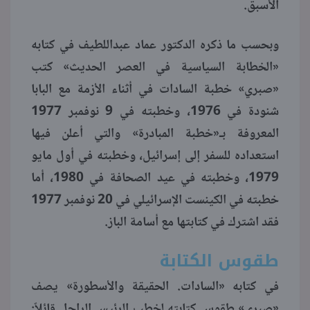
الأسبق.
منوعات
وبحسب ما ذكره الدكتور عماد عبداللطيف في كتابه
«الخطابة السياسية في العصر الحديث» كتب
«صبري» خطبة السادات في أثناء الأزمة مع البابا
شنودة في 1976، وخطبته في 9 نوفمبر 1977
المعروفة بـ«خطبة المبادرة» والتي أعلن فيها
استعداده للسفر إلى إسرائيل، وخطبته في أول مايو
1979، وخطبته في عيد الصحافة في 1980، أما
خطبته في الكينست الإسرائيلي في 20 نوفمبر 1977
فقد اشترك في كتابتها مع أسامة الباز.
طقوس الكتابة
في كتابه «السادات. الحقيقة والأسطورة» يصف
«صبري» طقوس كتابته لخطب الرئيس الراحل قائلاً: