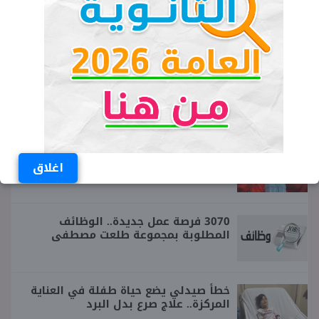
الدكتوراه الفخرية.. تكريم وزير التعليم
محمد عبداللطيف من جامعة هيروشيما
ولادة مفاجئة داخل توك توك.. فريق طبي
ينقذ سيدة ومولودتها في كفر شكر
بالقليوبية
سعر فستان شيرين عبدالوهاب في أول
ظهور لها بالساحل.. مفاجأة
اغلاق
3070 فرصة عمل جديدة.. الوظائف
المطلوبة بمجموعة طلعت مصطفى
خطأ صيدلي يضع حياة طفلة في العناية
المركزة.. علاج صرع بدل البرد