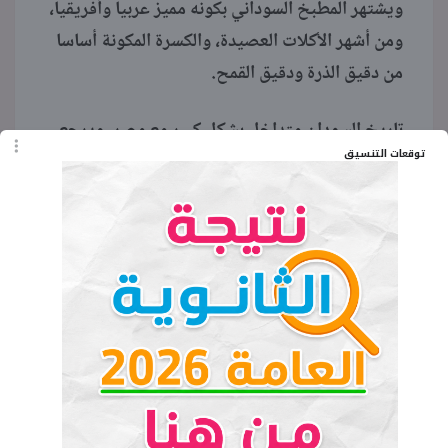
ويشتهر المطبخ السوداني بكونه مميز عربيا وأفريقيا،
ومن أشهر الأكلات العصيدة، والكسرة المكونة أساسا
من دقيق الذرة ودقيق القمح.
تاريخ السودان متداخل بشكل كبير مع مصر، ويرجع
توقعات التنسيق
استوطان الإنسان للسودان منذ 5000 سنة قبل
الميلاد، وتشير المراجع التاريخية إلى أن حكام مصر
في عهد الأسرة الخامسة والعشرين كانوا من أصول
سودانية، ومن أشهر ملوكها طهراقة وبعنخي.
الزراعة مورد رئيسي
تعتبر الزراعة هي المورد الرئيسي في السودان، حيث
يعمل بها أكثر من 61% من السكان، وتصل مساحة
الأراضي الصالحة للزراعة في عام 1998 م، بحوالي
16,900,000 هكتار «41.8 مليون فدان» منها