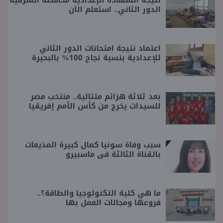
الدور الثاني.. استعلم الآن
اعتماد نتيجة امتحانات الدور الثاني
للإعدادية بنسبة نجاح 100% بالبحيرة
بعد ثلاثة هزائم متتالية.. منتخب مصر
للسيدات يخرج من كأس الأمم إفريقيا
سبب وفاة سونيا كمال كبيرة المذيعات
بالقناة الثالثة فى ماسبيرو
ما هي كلية التكنولوجيا والطاقة؟..
فروعها ومجالات العمل بها