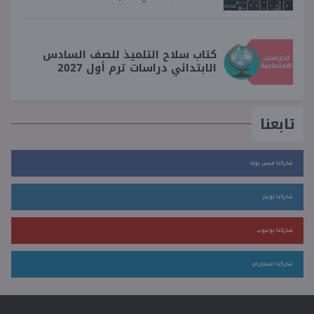
كتاب سلاح التلميذ للصف السادس
الابتدائي دراسات ترم أول 2027
تابعنا
شاركنا فيس بوك
شاركنا تويتر
شاركنا يوتيوب
شاركنا انستجرام