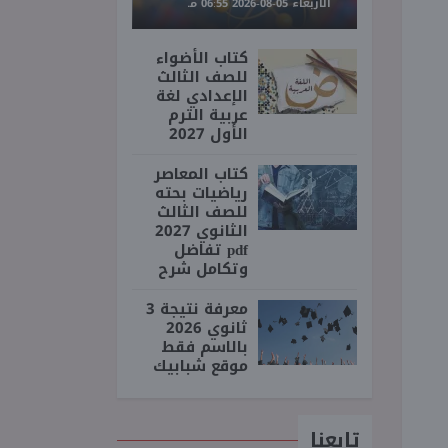
الأربعاء 05-08-2026 06:55 مـ
كتاب الأضواء
للصف الثالث
الإعدادي لغة
عربية الترم
الأول 2027
كتاب المعاصر
رياضيات بحته
للصف الثالث
الثانوي 2027
pdf تفاضل
وتكامل شرح
معرفة نتيجة 3
ثانوي 2026
بالاسم فقط
موقع شبابيك
تابعنا