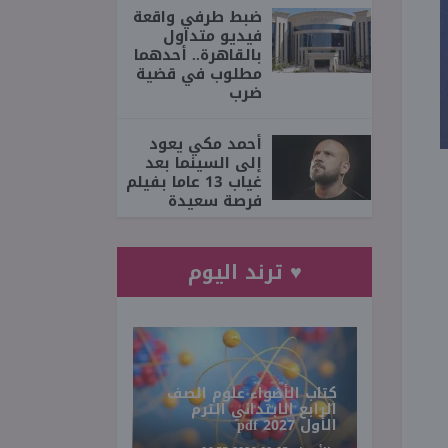
ضبط طرفي واقعة
فيديو متداول
بالقاهرة.. أحدهما
مطلوب في قضية
ضرب
أحمد مكي يعود
إلى السينما بعد
غياب 13 عاما بفيلم
فرصة سعيدة
♥ ترند اليوم
كتاب الأضواء علوم الصف
الرابع الابتدائي الترم
الأول 2027 pdf