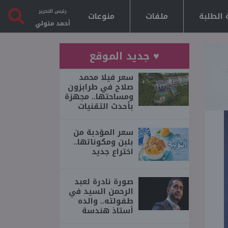
رئيس التحرير
 الطلبة
ملفات
منوعات
أحمد متولي
♥ جديد الموقع
سعر فيلا محمد
صلاح في طرابزون
ومساحتها.. مجهزة
بأحدث التقنيات
سعر المؤدبة من
بلبن ومكوناتها..
اختراع جديد
صورة نادرة لعبد
الرحمن السيد في
طفولته.. والده
أستاذ هندسة