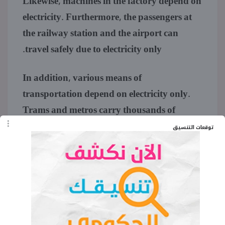
Likewise, machines in the factory depend on
electricity. Furthermore, the passengers at
the railway station and the airport can
travel safely due to electricity only.
In addition, various means of
transportation depend on electricity only.
Trams and metros carry thousands of
people every day. All this is made possible
توقعات التنسيق
due to electricity only. Electricity boosts our
modern life and helps in making it civilized.
There are many ways by which we can save
energy in our everyday lives. For instance,
don’t turn on two lights if you only need