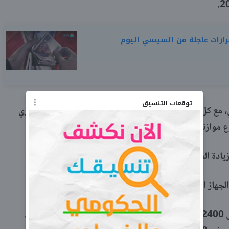
توقعات التنسيق
 مع كل من وزير المالية محمد معيط، ورئيس الوزراء المصري
مالية للعام المقبل 2021 – 2022.
ات 2021 بنسبة 13%.
داري للدولة بنحو 37 مليار جنيه.
ووجه السيسي برفع الحد الأدنى للأجور إلى 2400 جنيه، بالإضافة إلى عدة علاوات وحوافز للموظفين،