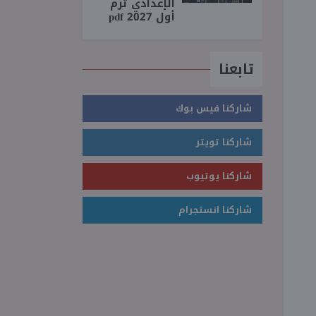
الإعدادي ترم
أول 2027 pdf
تابعنا
شاركنا فيس بوك
شاركنا تويتر
شاركنا يوتيوب
شاركنا انستجرام