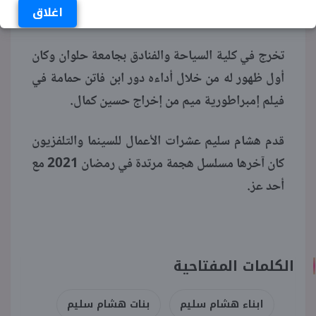
اغلاق
مبكر.
تخرج في كلية السياحة والفنادق بجامعة حلوان وكان
أول ظهور له من خلال أداءه دور ابن فاتن حمامة في
فيلم إمبراطورية ميم من إخراج حسين كمال.
قدم هشام سليم عشرات الأعمال للسينما والتلفزيون
كان آخرها مسلسل هجمة مرتدة في رمضان 2021 مع
أحد عز.
الكلمات المفتاحية
ابناء هشام سليم
بنات هشام سليم