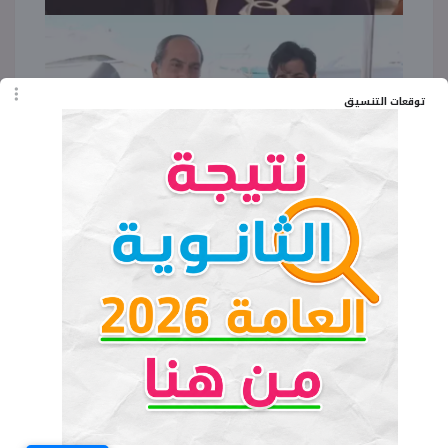
توقعات التنسيق
يشار أن هشام سليم من مواليد 27 يناير عام 1958،
وهو ابن لاعب الكرة ورئيس الأهلي والممثل الراحل
صالح سليم.
كان هشام سليم يلعب في صفوف ناشئين الأهلي لكنه
لم يكن مولعا بالكرة، وظهر حبه للتمثيل في وقت