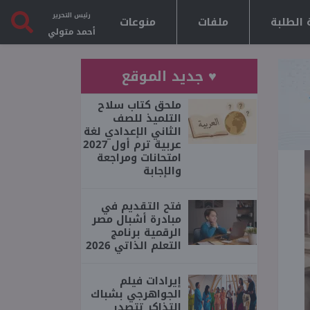
رئيس التحرير
 الطلبة
ملفات
منوعات
أحمد متولي
♥ جديد الموقع
ملحق كتاب سلاح
التلميذ للصف
الثاني الإعدادي لغة
عربية ترم أول 2027
امتحانات ومراجعة
والإجابة
فتح التقديم في
مبادرة أشبال مصر
الرقمية برنامج
التعلم الذاتي 2026
إيرادات فيلم
الجواهرجي بشباك
التذاكر تتصدر