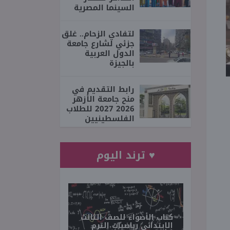
السينما المصرية
لتفادي الزحام.. غلق
جزئي لشارع جامعة
الدول العربية
بالجيزة
رابط التقديم في
منح جامعة الأزهر
2026 2027 للطلاب
الفلسطينيين
♥ ترند اليوم
كتاب الأضواء للصف الثالث
الابتدائي رياضيات الترم