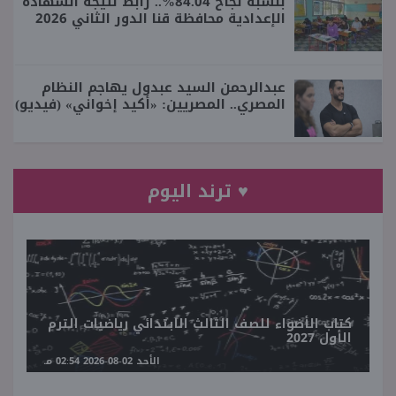
بنسبة نجاح 84.04%.. رابط نتيجة الشهادة
الإعدادية محافظة قنا الدور الثاني 2026
عبدالرحمن السيد عبدول يهاجم النظام
المصري.. المصريين: «أكيد إخواني» (فيديو)
♥ ترند اليوم
كتاب الأضواء للصف الثالث الابتدائي رياضيات الترم
الأول 2027
الأحد 02-08-2026 02:54 مـ