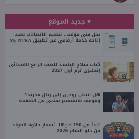
♥ جديد الموقع
بحل فني مؤقت.. تنظيم الاتصالات يعيد
إتاحة خدمة أرقامي عبر تطبيق My NTRA
كتاب سلاح التلميذ للصف الرابع الابتدائي
إنجليزي ترم أول 2027
هل انتقل رودري إلى ريال مدريد؟..
وموقف مانشستر سيتي من الصفقة
تبدأ من 150 جنيها.. أسعار حلاوة المولد
من حلو الشام 2026