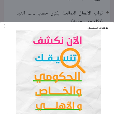
ثواب الأعمال الصالحة يكون حسب ...... العبد
(ذكاء – نية – ثقة).
توقعات التنسيق
وسوء الظن بالناس يؤدي إلى ....... بينهم (بناء
الثقة – تقوية العلاقات – كثرة الخلافات).
سلامة قلب العبد سبب لـ ..... (رضا الله – صلاح
سلوكه – أ، ب معًا).
أول نبي للبشرية هو ....... (نوح – إبراهيم – آدم).
وللاطلاع وتحميل مراجعة وبنك أسئلة التربية
الإسلامية، قم بتنزيل بنك أسئلة المتميز دين إسلامي
PDF
للصف السادس الابتدائي
من الملف المرفق: