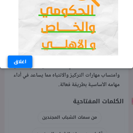
يزيد الجيش عند المجندين حب الوطن والاستعداد
للدفاع عنه بكل إخلاص ويكتسب قيم التضحية في
سبيل حماية الأرض والشعب.
القدرة على تنفيذ الأوامر بدقة وسرعة
يعتاد المجندين على تنفيذ كافة الأوامر بدون تأخير أو
اغلاق
تردد، ويعتبر أمر ضروري للحفاظ على نظام الجيش
وامتساب مهارات التركيز والانتباه مما يساعد في أداء
مهامه الأساسية بطريقة فعالة.
الكلمات المفتاحية
من سمات الشباب المجندين