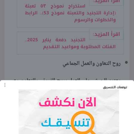
اقرأ المزيد:
استخراج نموذج ٥٣ تعبئة؜
(إدارة التجنيد والتعبئة نموذج 53).. الرابط
والخطوات والرسوم
اقرأ المزيد:
التجنيد دفعة يناير 2025..
الفئات المطلوبة ومواعيد التقديم
روح التعاون والعمل الجماعي
يعتمد الجيش على العمل بروح الفريق، والتعاون مع
توقعات التنسيق
المجندين الآخرين لتحقيق الأهداف المشتركة، وكسب
قدرة دعم زملائه والاعتماد عليهم في المواقف
الصعبة.
الولاء والانتماء للوطن