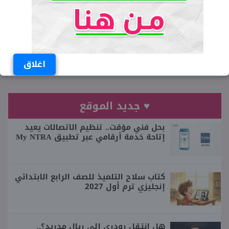
عمر مصطفى
صحفي مصري يقيم في محافظة الجيزة
ومتخصص في ملف التعليم وكتابة الأخبار
العاجلة منذ عام 2011
اغلاق
♥ جديد الموقع
بحل فني مؤقت.. تنظيم الاتصالات يعيد
إتاحة خدمة أرقامي عبر تطبيق My NTRA
كتاب سلاح التلميذ للصف الرابع الابتدائي
إنجليزي ترم أول 2027
هل انتقل رودري إلى ريال مدريد؟..