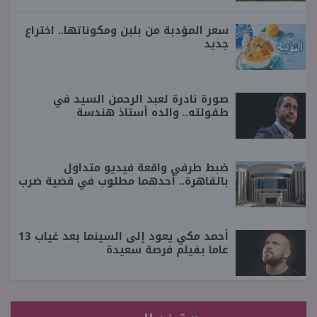
سعر المؤدبة من بلبن ومكوناتها.. اختراع
جديد
صورة نادرة لعبد الرحمن السيد في
طفولته.. والده أستاذ هندسة
ضبط طرفي واقعة فيديو متداول
بالقاهرة.. أحدهما مطلوب في قضية ضرب
أحمد مكي يعود إلى السينما بعد غياب 13
عاما بفيلم فرصة سعيدة