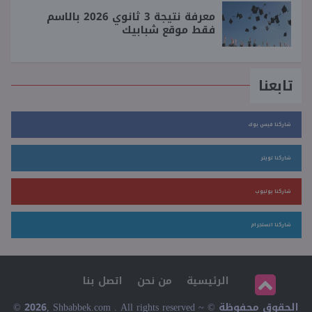
معرفة نتيجة 3 ثانوي 2026 بالاسم
فقط موقع شبابيك
تابعنا
شاركنا فيس بوك
شاركنا تويتر
شاركنا يوتيوب
شاركنا انستجرام
الرئيسية
من نحن
اتصل بنا
© 2026, Shbabbek.com . All rights reserved ~ © الحقوق محفوظة