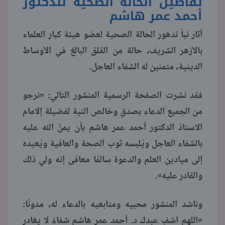
تفاصيل الحالة الصحية للدكتور
أحمد عمر هاشم
منوعات
أثار نبأ تدهور الحالة الصحية لعضو هيئة كبار العلماء
بالأزهر الشريف، حالة من القلق البالغ في الأوساط
الدينية، متمنين له الشفاء العاجل.
فقد نشرت الصفحة الرسمية المنشور التالي: «نرجو
من الجميع الدعاء بصدقٍ وخالص النية لفضيلة إلامام
الاستاذ الدكتور أحمد عمر هاشم بأن يمنَّ الله عليه
بالشفاء العاجل ويُلبسه ثوب الصحة والعافية ويُعيده
إلى ميادين العلم والدعوة سالمًا معافى إنه ولي ذلك
والقادر عليه».
وناشد المنشور محبيه ومتابعيه بالدعاء له، مدونًا:
«اللهم اشفِ عبدك د. أحمد عمر هاشم شفاءً لا يغادر