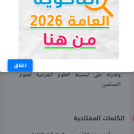
أثرى المكتبة الإسلامية بعشرات المؤلفات القيمة
في علوم الحديث والسيرة النبوية والفكر
الإسلامي، من أشهرها «من هدي السنة النبوية»،
و«الإسلام وبناء الشخصية»، و«الشفاعة في ضوء
الكتاب والسنة».
وما زالت محاضراته وخطبه التلفزيونية مرجعًا
مهمًا للكثيرين، حيث عُرف بأسلوبه العلمي الرصين
اغلاق
وقدرته على تبسيط العلوم الشرعية لعموم
المسلمين.
الكلمات المفتاحية