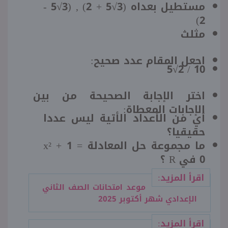
مستطيل بعداه (3√5 + 2) , (3√5 -
2)
مثلث
اجعل المقام عدد صحيح:
10 / 2√5
اختر الإجابة الصحيحة من بين
الإجابات المعطاة:
أي من الأعداد الأتية ليس عددا
حقيقيا؟
ما مجموعة حل المعادلة x² + 1 =
0 في R ؟
اقرأ المزيد:
موعد امتحانات الصف الثاني
الإعدادي شهر أكتوبر 2025
اقرأ المزيد: