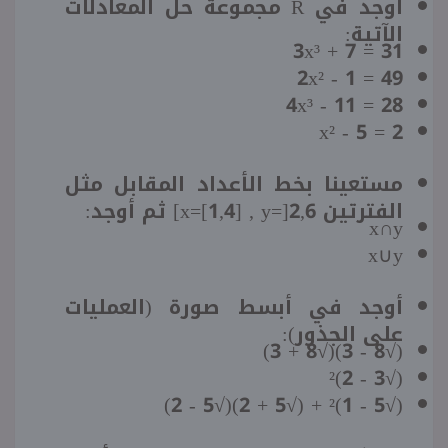
أوجد في R مجموعة حل المعادلات
الآتية:
3x³ + 7 = 31
2x² - 1 = 49
4x³ - 11 = 28
x² - 5 = 2
مستعينا بخط الأعداد المقابل مثل
الفترتين x=[1,4] , y=]2,6] ثم أوجد:
x∩y
x∪y
أوجد في أبسط صورة (العمليات
على الجذور):
(√8 - 3)(√8 + 3)
(√3 - 2)²
(√5 - 1)² + (√5 + 2)(√5 - 2)