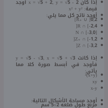
إذا كان x = √5 + 2, y = √5 - 2 أوجد
قيمة: x² + y²
أوجد ناتج كل مما يلي:
R₊ ∪ ]0,2]
R ∩ [-2,4[
N ∩ [-3,0]
Z₊ ∩ [-1,2[
Z ∩ [-3,2[
إذا كانت y = √5 - √3, x = √5 + √3
فأوجد في أبسط صورة كلا مما
يأتي:
(x+y)²
xy
x-y
أوجد مساحة الأشكال التالية:
مربع طول ضلعه 2√5 سم