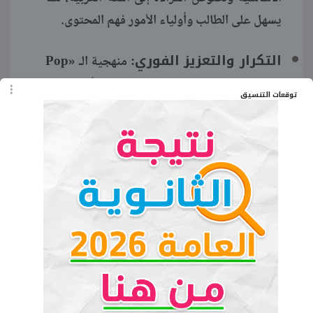
يسهل على الطالب وأولياء الأمور فهم المحتوى.
التكرار والتعزيز الفوري:
«Pop
منهجية الـ
Quiz»
بعد كل جزء جديد (مفردات أو قواعد)
توقعات التنسيق
تضمن تثبيت المعلومة بشكل فوري وفعّال.
التعلم ضمن سياق:
يتم تقديم المفردات
والقواعد من خلال نصوص ومواقف واقعية (مثل
يوم في ميدان السباق)، مما يجعل التعلم أكثر
متعة وفائدة.
التركيز على الصوتيات (Phonics):
توجد
أقسام مخصصة لتعليم الأصوات والنطق الصحيح
للحروف والكلمات بطريقة «Learn Phonics