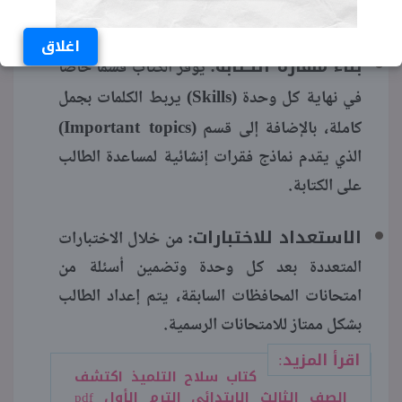
with Busy Bee».
اغلاق
بناء مهارة الكتابة:
يوفر الكتاب قسماً خاصاً
(Skills)
في نهاية كل وحدة
يربط الكلمات بجمل
(Important topics)
كاملة، بالإضافة إلى قسم
الذي يقدم نماذج فقرات إنشائية لمساعدة الطالب
على الكتابة.
الاستعداد للاختبارات:
من خلال الاختبارات
المتعددة بعد كل وحدة وتضمين أسئلة من
امتحانات المحافظات السابقة، يتم إعداد الطالب
بشكل ممتاز للامتحانات الرسمية.
اقرأ المزيد:
كتاب سلاح التلميذ اكتشف
الصف الثالث الابتدائي الترم الأول pdf