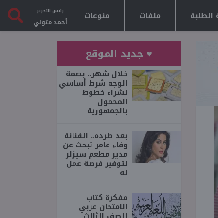
رئيس التحرير
 الطلبة
ملفات
منوعات
أحمد متولي
♥ جديد الموقع
خلال شهر.. بصمة
الوجه شرط أساسي
لشراء خطوط
المحمول
بالجمهورية
بعد طرده.. الفنانة
وفاء عامر تبحث عن
مدير مطعم سيزلر
لتوفير فرصة عمل
له
مفكرة كتاب
الامتحان عربي
للصف الثالث