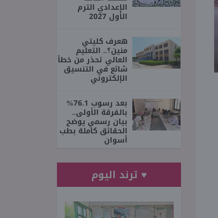
الإعدادي الترم
الأول 2027
هعرف كليتي
منين؟.. التعليم
العالي تحذر من خطأ
شائع في التنسيق
الإلكتروني
بعد رسوب 76.1%
بالفرقة الأولى..
بيان رسمي يوضح
الحقائق كاملة بطب
أسوان
♥ ترند اليوم