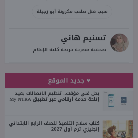
سبب قتل صاحب مكرونة أبو رجيلة
تسنيم هاني
صحفية مصرية خريجة كلية الإعلام
♥ جديد الموقع
بحل فني مؤقت.. تنظيم الاتصالات يعيد
إتاحة خدمة أرقامي عبر تطبيق My NTRA
كتاب سلاح التلميذ للصف الرابع الابتدائي
إنجليزي ترم أول 2027