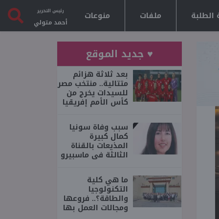
رئيس التحرير
 الطلبة
ملفات
منوعات
أحمد متولي
♥ جديد الموقع
بعد ثلاثة هزائم
متتالية.. منتخب مصر
للسيدات يخرج من
كأس الأمم إفريقيا
سبب وفاة سونيا
كمال كبيرة
المذيعات بالقناة
الثالثة فى ماسبيرو
ما هي كلية
التكنولوجيا
والطاقة؟.. فروعها
ومجالات العمل بها