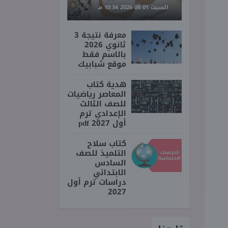
السبت 01-08-2026 10:34 مـ
معرفة نتيجة 3
ثانوي 2026
بالاسم فقط
موقع شبابيك
هدية كتاب
المعاصر رياضيات
للصف الثالث
الإعدادي ترم
أول 2027 pdf
كتاب سلاح
التلميذ للصف
السادس
الابتدائي
دراسات ترم أول
2027