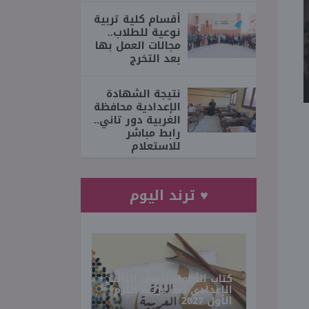
أقسام كلية تربية
نوعية للطلاب..
مجالات العمل بها
بعد التخرج
نتيجة الشهادة
الإعدادية محافظة
الغربية دور تاني..
رابط مباشر
للاستعلام
♥ ترند اليوم
كتاب الأضواء للصف الثالث
الإعدادي لغة عربية الترم
الأول 2027