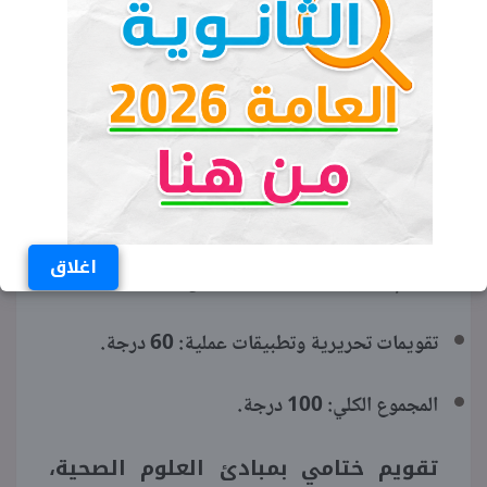
جدول
الاختبارات المركزية في تبوك
1447 لكل الصفوف
تقويم تكويني بالتجويد، المهارات
الرقمية، التقنية الرقمية، هندسة
البرمجيات، الذكاء الاصطناعي، الأمن
السيبراني، الإحصاء:
اغلاق
المهام الأدائية والمشاركة والتفاعل: 40 درجة.
تقويمات تحريرية وتطبيقات عملية: 60 درجة.
المجموع الكلي: 100 درجة.
تقويم ختامي بمبادئ العلوم الصحية،