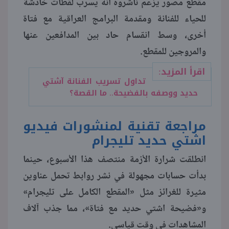
مقطع مصور يزعم ناشروه أنه يسرب لقطات خادشة
للحياء للفنانة ومقدمة البرامج العراقية مع فتاة
منوعات
أخرى، وسط انقسام حاد بين المدافعين عنها
والمروجين للمقطع.
اقرأ المزيد:
تداول تسريب الفنانة آشتي
حديد ووصفه بالفضيحة.. ما القصة؟
مراجعة تقنية لمنشورات فيديو
اشتي حديد تليجرام
انطلقت شرارة الأزمة منتصف هذا الأسبوع، حينما
بدأت حسابات مجهولة في نشر روابط تحمل عناوين
مثيرة للغرائز مثل «المقطع الكامل على تليجرام»
و«فضيحة اشتي حديد مع فتاة»، مما جذب آلاف
المشاهدات في وقت قياسي.