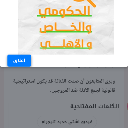
عبر قنوات تليجرام المشفرة لصعوبة تعقبها قانونيا،
مما يجعل المشاهير في حالة دفاع دائم عن شرفهم
ضد التكنولوجيا.
يذكر أن آشتي حديد، المولودة في عام 1994، قد
تجاهلت التعليق على الفيديو الخادش حتى اللحظة،
في حين ينتظر جمهورها الذي يتجاوز المليونين
اغلاق
توضيحا رسميا يضع حدا لهذه الشائعات.
ويرى المتابعون أن صمت الفنانة قد يكون استراتيجية
قانونية لجمع الأدلة ضد المروجين.
الكلمات المفتاحية
فيديو اشتي حديد تليجرام