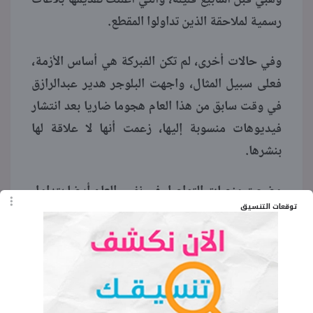
رسمية لملاحقة الذين تداولوا المقطع.
وفي حالات أخرى، لم تكن الفبركة هي أساس الأزمة،
فعلى سبيل المثال، واجهت البلوجر هدير عبدالرازق
في وقت سابق من هذا العام هجوما ضاريا بعد انتشار
فيديوهات منسوبة إليها، زعمت أنها لا علاقة لها
بنشرها.
وضجت منصات التواصل في نفس العام أيضا بتداول
توقعات التنسيق
فيديو للفنانة رحمة محسن التي كانت ضحية لنشر
زوجها مقاطع وثقها خلال لحظاتهما الحميمية.
وتوضح بعض هذه الحوادث المتكررة وجود «عصابات
إلكترونية» تحترف صناعة المحتوى الزائف وتوزيعه