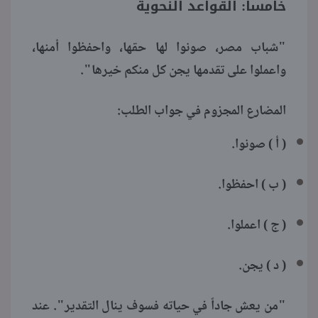
خامساً: القواعد النحوية
"شباب مصر، صونوا لها حقها، واحفظوا أمنها،
واعملوا على تقدمها يجن كل منكم خيرها".
المضارع المجزوم في جواب الطلب:
( أ ) صونوا.
( ب ) احفظوا.
( ج ) اعملوا.
( د ) يجن.
"من يعش جاداً في حياته فسوف ينال التقدير". عند