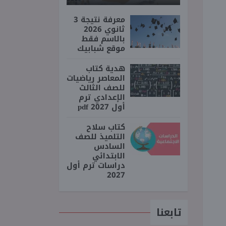
معرفة نتيجة 3
ثانوي 2026
بالاسم فقط
موقع شبابيك
هدية كتاب
المعاصر رياضيات
للصف الثالث
الإعدادي ترم
أول 2027 pdf
كتاب سلاح
التلميذ للصف
السادس
الابتدائي
دراسات ترم أول
2027
تابعنا