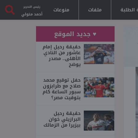
رئيس التحرير
 الطلبة
ملفات
منوعات
أحمد متولي
♥ جديد الموقع
حقيقة رحيل إمام
عاشور من النادي
الأهلى.. مصدر
يوضح
حفل توقيع محمد
صلاح مع طرابزون
سبور الساعة كام
بتوقيت مصر؟
حقيقة رحيل
البرازيلي خوان
بيزيرا من الزمالك