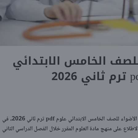
للصف الخامس الابتدائي
يتيح موقع «شبابيك» رابط تحميل كتاب الأضواء للصف الخامس الابتدائي علوم pdf ترم ثاني 2026، في
لاطلاع على منهج مادة العلوم المقرر خلال الفصل الدراسي الثاني