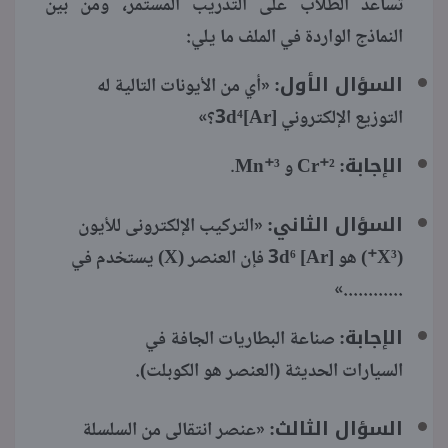
تساعد الطلاب على التدريب المستمر، ومن بين
النماذج الواردة في الملف ما يلي:
السؤال الأول:
«أي من الأيونات التالية له
التوزيع الإلكتروني [Ar]3d⁴؟»
الإجابة:
²⁺Cr و ³⁺Mn.
السؤال الثاني:
«التركيب الإلكترونى للأيون
(X³⁺) هو [Ar] 3d⁶ فإن العنصر (X) يستخدم في
............»
الإجابة:
صناعة البطاريات الجافة في
السيارات الحديثة (العنصر هو الكوبلت).
السؤال الثالث:
«عنصر انتقالى من السلسلة