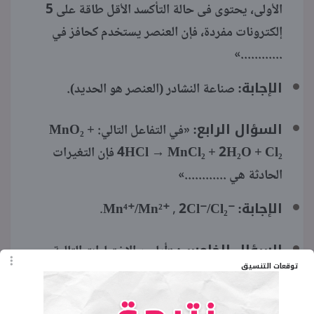
الأولى، يحتوى فى حالة التأكسد الأقل طاقة على 5
إلكترونات مفردة، فإن العنصر يستخدم كحافز في
............»
الإجابة:
صناعة النشادر (العنصر هو الحديد).
السؤال الرابع:
«في التفاعل التالي: MnO₂ +
4HCl → MnCl₂ + 2H₂O + Cl₂ فإن التغيرات
الحادثة هي ............»
الإجابة:
⁻Mn⁴⁺/Mn²⁺ , 2Cl⁻/Cl₂.
السؤال الخامس:
«أيا من الاختيارات التالية
توقعات التنسيق
لا يمثل تفاعل كاثود؟»
الإجابة:
⁻Fe²⁺ → Fe³⁺ + e (لأن هذا تفاعل