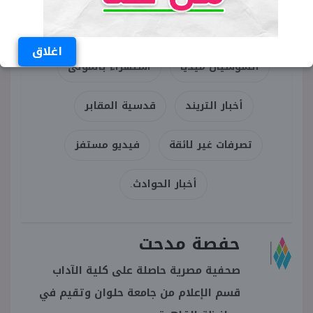
حرمة الموتى
فيديو المقابر
اغلاق
السوشيال ميديا
استهزاء بالموتى
أخبار التريند
قدسية المقابر
تصرفات غير لائقة
فيديو مستفز
أخبار الحوادث.
حفصة مدحت
صحفية مصرية حاصلة على كلية الآداب
قسم الإعلام من جامعة حلوان وتقيم في