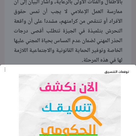
بالأطفال والفئات الأولى بالرعاية، وأشار البيان إلى أن
ممارسة العمل الإعلامي لا يجب أن تمس حقوق
الأفراد أو تنتقص من كرامتهم، مشددا على أن واقعة
التحرش بتلميذة في الجيزة تتطلب أقصى درجات
الحذر المهني لضمان عدم المساس بحياة المجني عليها
الخاصة وتوفير الحماية القانونية والاجتماعية اللازمة
لها في هذه المرحلة.
توقعات التنسيق
واختتم المجلس قراره بالتأكيد على أن متابعة القضية
إعلاميا يجب أن تقتصر على البيانات الرسمية
الصادرة عن جهات التحقيق ودون التطرق للتفاصيل
التي تضمنها المحتوى المرئي المسرب، ويأتي هذا
التحرك الرسمي كخطوة لضبط المشهد الإعلامي ومنع
استغلال وقائع الاعتداء على الأطفال لتحقيق نسب
مشاهدة أو تفاعلات رقمية على حساب الخصوصية