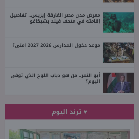
معرض مدن مصر الغارقة إيزيس.. تفاصيل
إقامته في متحف فيلد بشيكاغو
موعد دخول المدارس 2026 2027 امتى؟
أبو النمر.. من هو دياب اللوح الذي توفى
اليوم؟
♥ ترند اليوم