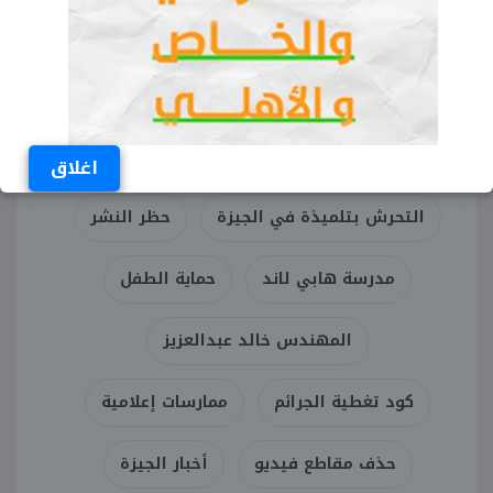
والقيم المجتمعية والتربوية المعمول بها.
الكلمات المفتاحية
الأعلى للإعلام
اغلاق
التحرش بتلميذة في الجيزة
حظر النشر
مدرسة هابي لاند
حماية الطفل
المهندس خالد عبدالعزيز
كود تغطية الجرائم
ممارسات إعلامية
حذف مقاطع فيديو
أخبار الجيزة