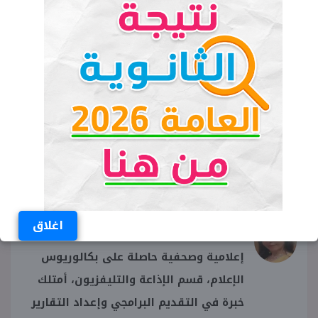
ديانة صبري نخنوخ
هل صبري نخنوخ مسيحي
حقيقة ديانة صبري نخنوخ
صبري نخنوخ مسلم أم مسيحي
حبس صبري نخنوخ بالتجمع الخامس
روان إبراهيم
اغلاق
إعلامية وصحفية حاصلة على بكالوريوس
الإعلام، قسم الإذاعة والتليفزيون، أمتلك
خبرة في التقديم البرامجي وإعداد التقارير