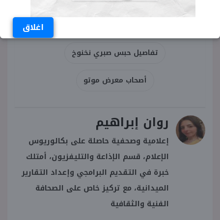
خناقة الفجر وسر الكاديلادك
اغلاق
تفاصيل حبس صبري نخنوخ
أصحاب معرض موتو
روان إبراهيم
إعلامية وصحفية حاصلة على بكالوريوس
الإعلام، قسم الإذاعة والتليفزيون، أمتلك
خبرة في التقديم البرامجي وإعداد التقارير
الميدانية، مع تركيز خاص على الصحافة
الفنية والثقافية