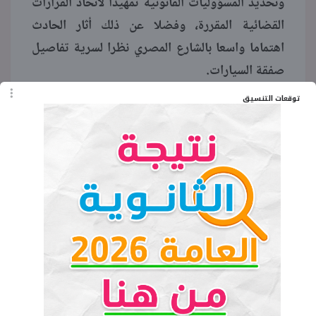
وتحديد المسؤوليات القانونية تمهيداً لاتخاذ القرارات
القضائية المقررة، وفضلا عن ذلك أثار الحادث
اهتماما واسعا بالشارع المصري نظرا لسرية تفاصيل
صفقة السيارات.
توقعات التنسيق
وبناء على ذلك تم التحفظ على المقاطع المصورة
وإرفاقها بملف القضية لضمان إنفاذ القانون وحفظ
الأمن العام بكافة الدوائر.
الكلمات المفتاحية
محمد الإمام ومحمود الإمام
معرض موتو للسيارات
صبري نخنوخ
مشاجرة صبري نخنوخ التجمع