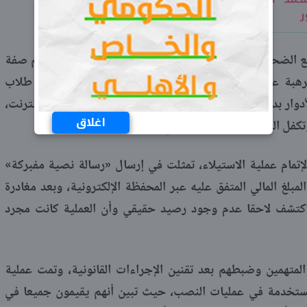
ر
مع الضحية مدعين رغبتهم في شراء الهاتف، وانتحل أحدهم صفة
ضابط شرطة هاتفيا لإضفاء الجدية والرهبة على المعاملة، وبمجرد إتمام عملية القبض على 4 طلاب
دوار بدقة؛ حيث تولى اثنان منهم استدراج الضحايا عبر الإنترنت،
اغلاق
فل الرابع بمقابلة الضحية في الشارع.
إتمام عملية الاستيلاء، تمثلت في إرسال «رسالة نصية مفبركة»
لغ المالي المتفق عليه عبر المحفظة الإلكترونية، وبعد مغادرة
، اكتشف لاحقا عدم وجود رصيد حقيقي وأن العملية كانت مجرد
متهمين وضبطهم بعد تقنين الإجراءات القانونية، وتمت عملية
وات المستخدمة في عمليات النصب، حيث تبين أنهم يقيمون جميعا في