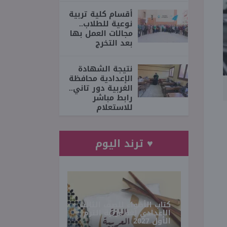
أقسام كلية تربية
نوعية للطلاب..
مجالات العمل بها
بعد التخرج
نتيجة الشهادة
الإعدادية محافظة
الغربية دور تاني..
رابط مباشر
للاستعلام
♥ ترند اليوم
كتاب الأضواء للصف الثالث
الإعدادي لغة عربية الترم
الأول 2027