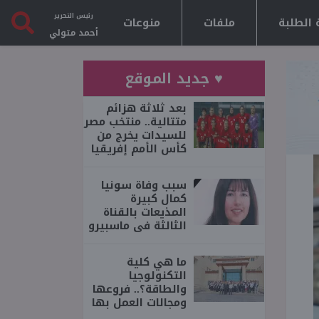
رئيس التحرير
 الطلبة
ملفات
منوعات
أحمد متولي
♥ جديد الموقع
بعد ثلاثة هزائم
متتالية.. منتخب مصر
للسيدات يخرج من
كأس الأمم إفريقيا
سبب وفاة سونيا
كمال كبيرة
المذيعات بالقناة
الثالثة فى ماسبيرو
ما هي كلية
التكنولوجيا
والطاقة؟.. فروعها
ومجالات العمل بها