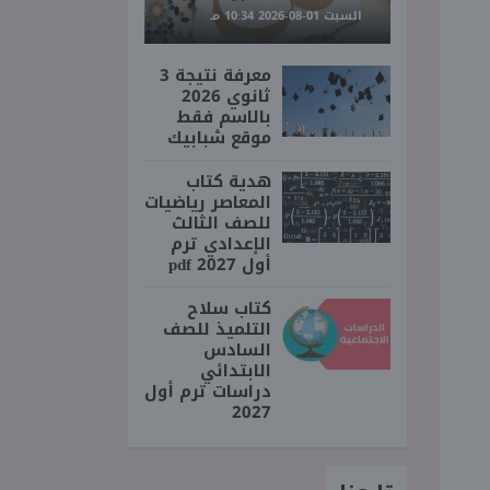
السبت 01-08-2026 10:34 مـ
معرفة نتيجة 3
ثانوي 2026
بالاسم فقط
موقع شبابيك
هدية كتاب
المعاصر رياضيات
للصف الثالث
الإعدادي ترم
أول 2027 pdf
كتاب سلاح
التلميذ للصف
السادس
الابتدائي
دراسات ترم أول
2027