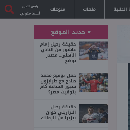
رئيس التحرير
 الطلبة
ملفات
منوعات
أحمد متولي
♥ جديد الموقع
حقيقة رحيل إمام
عاشور من النادي
الأهلى.. مصدر
يوضح
حفل توقيع محمد
صلاح مع طرابزون
سبور الساعة كام
بتوقيت مصر؟
حقيقة رحيل
البرازيلي خوان
بيزيرا من الزمالك