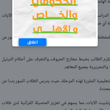
 الهامة.
 الدراسيين بشكل متوازن، مما يتيح للأبناء فرصة استيعاب الآيات
ة أي صعوبات تعليمية.
لمخطط الزمني المعتمد من قطاع المعاهد، بحفظ وتلاوة السور من
اغلاق
 تلزم الطالب بضبط مخارج الحروف، والتعرف على أحكام الترتيل
 والتحريرية بجميع المعاهد.
تعليمية المقررة لهذه المرحلة، حيث يدرس الطلاب السور بدءا من
محددة.
تثبيت الآيات، مما يسهم في تعزيز الحصيلة القرآنية لدى طلاب