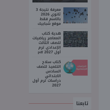
معرفة نتيجة 3
ثانوي 2026
بالاسم فقط
موقع شبابيك
هدية كتاب
المعاصر رياضيات
للصف الثالث
الإعدادي ترم
أول 2027 pdf
كتاب سلاح
التلميذ للصف
السادس
الابتدائي
دراسات ترم أول
2027
تابعنا