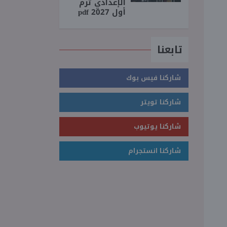
الإعدادي ترم
أول 2027 pdf
تابعنا
شاركنا فيس بوك
شاركنا تويتر
شاركنا يوتيوب
شاركنا انستجرام