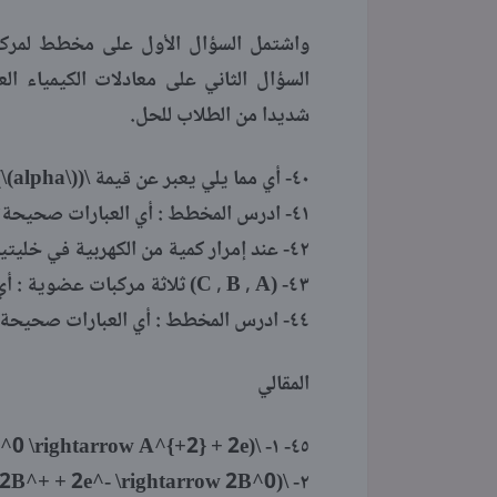
واشتمل السؤال الأول على مخطط لمركبا
السؤال الثاني على معادلات الكيمياء ال
شديدا من الطلاب للحل.
٤٠- أي مما يلي يعبر عن قيمة \((\alpha)\) عند زيادة الحجم
٤١- ادرس المخطط : أي العبارات صحيحة؟
٤٢- عند إمرار كمية من الكهربية في خليتين متصلتين على التوالي
٤٣- (C , B , A) ثلاثة مركبات عضوية : أي الاختيارات صحيحة بالجدول
٤٤- ادرس المخطط : أي العبارات صحيحة؟
المقالي
٤٥- ١- \(A^0 \rightarrow A^{+2} + 2e^-\)
٢- \(2B^+ + 2e^- \rightarrow 2B^0\)