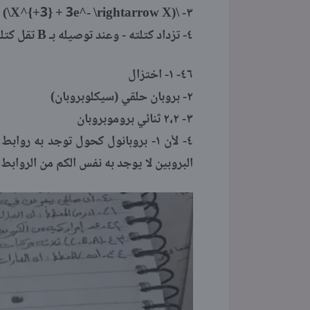
٣- \(X^{+3} + 3e^- \rightarrow X\)
٤- تزداد كتلته - وعند توصيله بـ B تقل كتلة الملعقة
٤٦- ١- اختزال
٢- بروبان حلقي (سيكلوبروبان)
٣- ٢،٢ ثنائي بروموبروبان
٤- لأن ١- بروبانول كحول توجد به ر
البروبين لا يوجد به نفس الكم من الروابط 