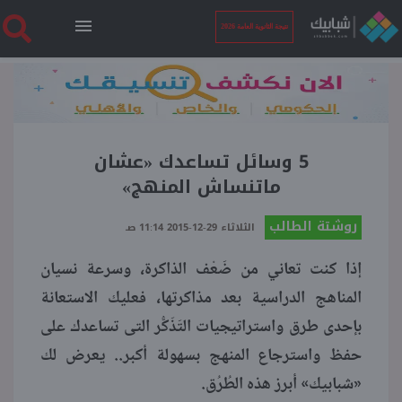
نتيجة الثانوية العامة 2026
الرئيسية
نتيجة الثانوية العامة 2026
5 وسائل تساعدك «عشان
ماتنساش المنهج»
أخبار ساخنة
روشتة الطالب
الثلاثاء 29-12-2015 11:14 صـ
إذا كنت تعاني من ضَعْف الذاكرة، وسرعة نسيان
فنجان قهوة
المناهج الدراسية بعد مذاكرتها، فعليك الاستعانة
بإحدى طرق واستراتيجيات التَذَكُّر التى تساعدك على
بوابة الطلبة
حفظ واسترجاع المنهج بسهولة أكبر.. يعرض لك
«شبابيك» أبرز هذه الطُرُق.
ملفات